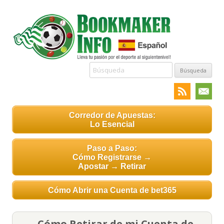
Búsqueda:
Corredor de Apuestas:
Lo Esencial
Paso a Paso:
Cómo Registrarse →
Apostar → Retirar
Cómo Abrir una Cuenta de bet365
Cómo Retirar de mi Cuenta de