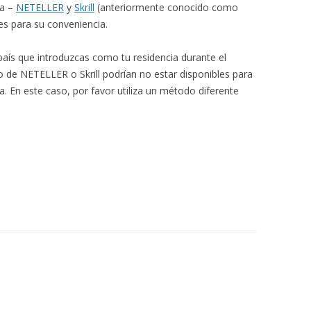
ia –
NETELLER
y
Skrill
(anteriormente conocido como
es para su conveniencia.
aís que introduzcas como tu residencia durante el
o de NETELLER o Skrill podrían no estar disponibles para
. En este caso, por favor utiliza un método diferente