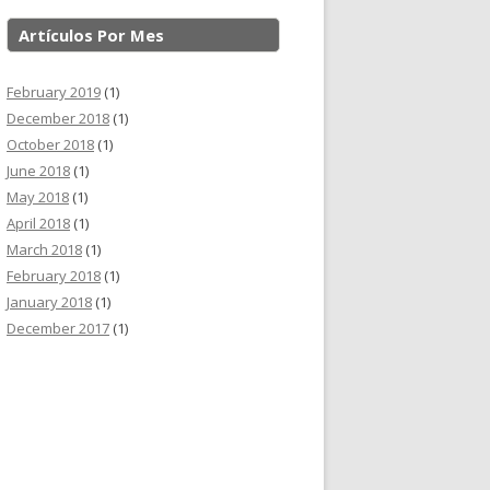
Artículos Por Mes
February 2019
(1)
December 2018
(1)
October 2018
(1)
June 2018
(1)
May 2018
(1)
April 2018
(1)
March 2018
(1)
February 2018
(1)
January 2018
(1)
December 2017
(1)