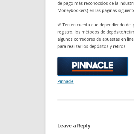
de pago más reconocidos de la industr
Moneybookers) en las páginas siguient
※ Ten en cuenta que dependiendo del p
registro, los métodos de depósito/retir
algunos corredores de apuestas en línea
para realizar los depósitos y retiros.
Pinnacle
Leave a Reply