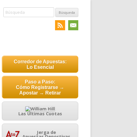
Búsqueda:
Corredor de Apuestas:
Lo Esencial
Paso a Paso:
Cómo Registrarse →
Apostar → Retirar
Las Últimas Cuotas
Jerga de
Apuestas Deportivas