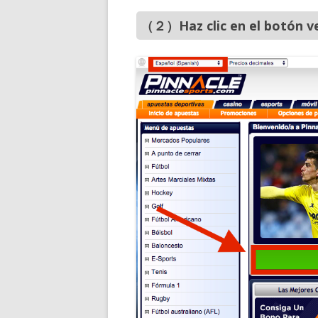
（２）Haz clic en el botón ve