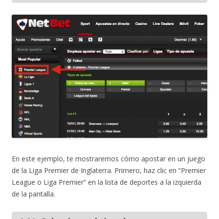
En este ejemplo, te mostraremos cómo apostar en un juego
de la Liga Premier de Inglaterra. Primero, haz clic en “Premier
League o Liga Premier” en la lista de deportes a la izquierda
de la pantalla.