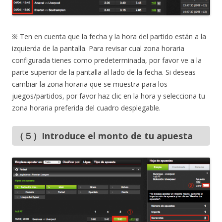
※ Ten en cuenta que la fecha y la hora del partido están a la
izquierda de la pantalla. Para revisar cual zona horaria
configurada tienes como predeterminada, por favor ve a la
parte superior de la pantalla al lado de la fecha. Si deseas
cambiar la zona horaria que se muestra para los
juegos/partidos, por favor haz clic en la hora y selecciona tu
zona horaria preferida del cuadro desplegable.
（５）Introduce el monto de tu apuesta