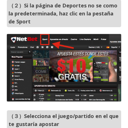
（２）Si la página de Deportes no se como
la predeterminada, haz clic en la pestaña
de Sport
（３）Selecciona el juego/partido en el que
te gustaría apostar