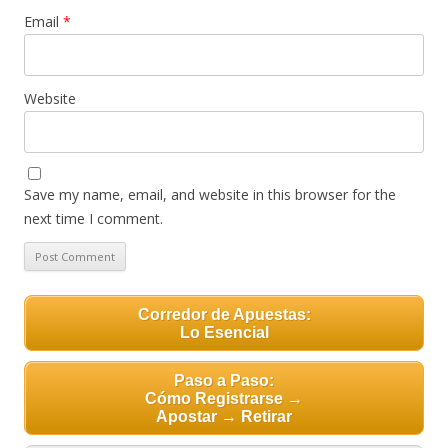
Email
*
Website
Save my name, email, and website in this browser for the
next time I comment.
Corredor de Apuestas:
Lo Esencial
Paso a Paso:
Cómo Registrarse →
Apostar → Retirar