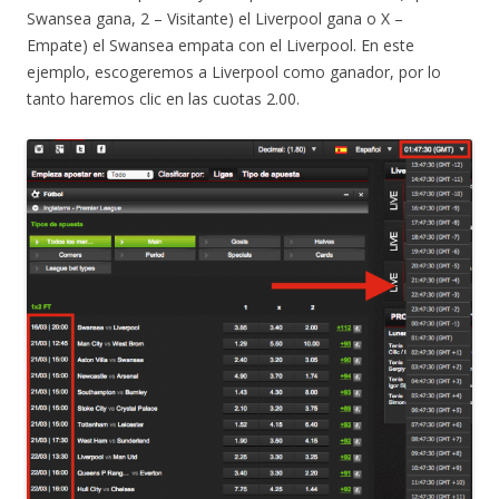
Swansea gana, 2 – Visitante) el Liverpool gana o X –
Empate) el Swansea empata con el Liverpool. En este
ejemplo, escogeremos a Liverpool como ganador, por lo
tanto haremos clic en las cuotas 2.00.