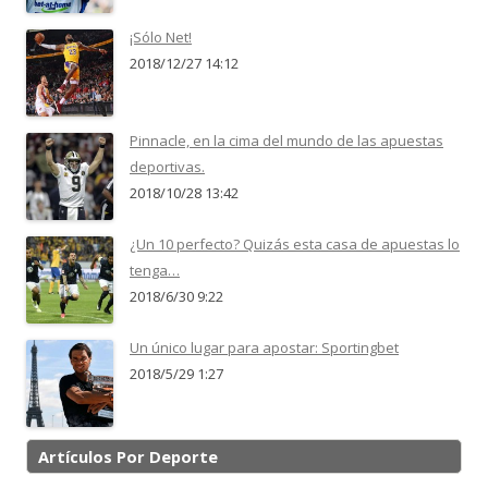
¡Sólo Net!
2018/12/27 14:12
Pinnacle, en la cima del mundo de las apuestas
deportivas.
2018/10/28 13:42
¿Un 10 perfecto? Quizás esta casa de apuestas lo
tenga…
2018/6/30 9:22
Un único lugar para apostar: Sportingbet
2018/5/29 1:27
Artículos Por Deporte