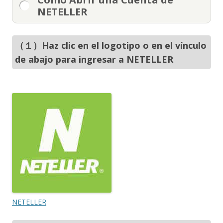
NETELLER
（１）Haz clic en el logotipo o en el vínculo
de abajo para ingresar a NETELLER
NETELLER