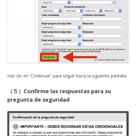
Haz clic en “Continuar” para seguir hacia la siguiente pantalla.
（５）Confirme las respuestas para su
pregunta de seguridad