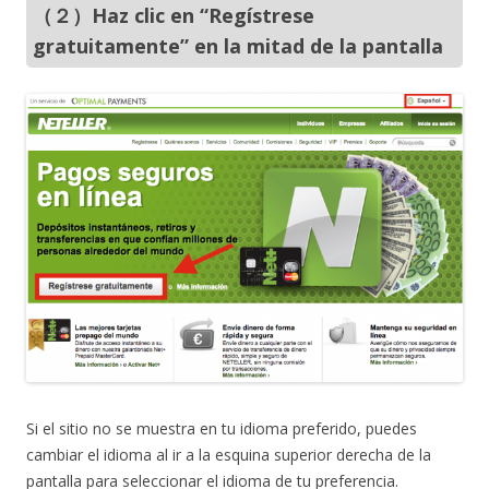
（２）Haz clic en “Regístrese
gratuitamente” en la mitad de la pantalla
Si el sitio no se muestra en tu idioma preferido, puedes
cambiar el idioma al ir a la esquina superior derecha de la
pantalla para seleccionar el idioma de tu preferencia.