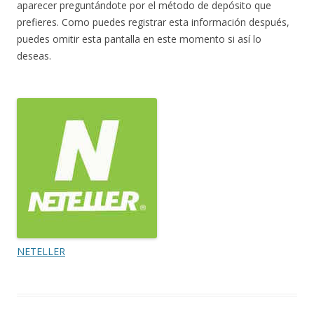
aparecer preguntándote por el método de depósito que
prefieres. Como puedes registrar esta información después,
puedes omitir esta pantalla en este momento si así lo
deseas.
NETELLER