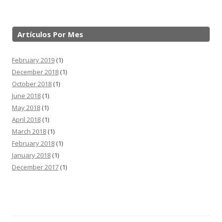
Artículos Por Mes
February 2019
(1)
December 2018
(1)
October 2018
(1)
June 2018
(1)
May 2018
(1)
April 2018
(1)
March 2018
(1)
February 2018
(1)
January 2018
(1)
December 2017
(1)