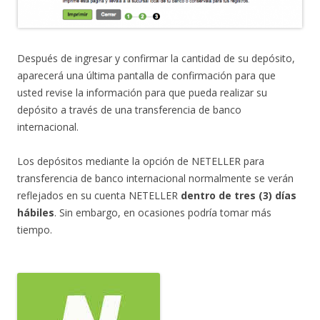
Después de ingresar y confirmar la cantidad de su depósito,
aparecerá una última pantalla de confirmación para que
usted revise la información para que pueda realizar su
depósito a través de una transferencia de banco
internacional.
Los depósitos mediante la opción de NETELLER para
transferencia de banco internacional normalmente se verán
reflejados en su cuenta NETELLER
dentro de tres (3) días
hábiles
. Sin embargo, en ocasiones podría tomar más
tiempo.