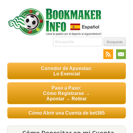
Búsqueda:
Corredor de Apuestas:
Lo Esencial
Paso a Paso:
Cómo Registrarse →
Apostar → Retirar
Cómo Abrir una Cuenta de bet365
Cómo Depositar en mi Cuenta