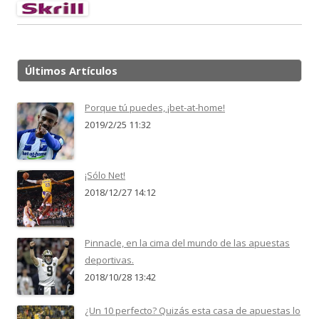
Últimos Artículos
Porque tú puedes, ¡bet-at-home!
2019/2/25 11:32
¡Sólo Net!
2018/12/27 14:12
Pinnacle, en la cima del mundo de las apuestas
deportivas.
2018/10/28 13:42
¿Un 10 perfecto? Quizás esta casa de apuestas lo