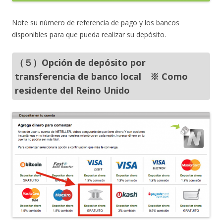
Note su número de referencia de pago y los bancos
disponibles para que pueda realizar su depósito.
（５）Opción de depósito por
transferencia de banco local ※ Como
residente del Reino Unido