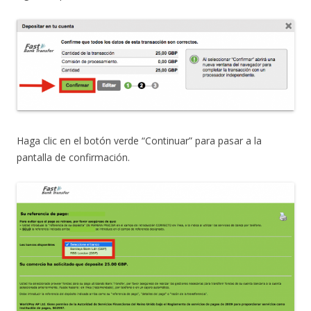
Haga clic en el botón verde “Continuar” para pasar a la
pantalla de confirmación.