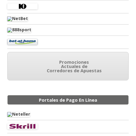
Promociones
Actuales de
Corredores de Apuestas
Portales de Pago En Línea