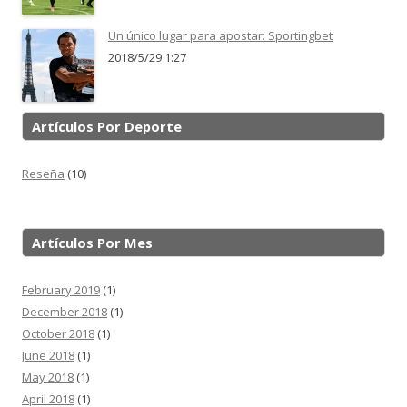
Un único lugar para apostar: Sportingbet
2018/5/29 1:27
Artículos Por Deporte
Reseña
(10)
Artículos Por Mes
February 2019
(1)
December 2018
(1)
October 2018
(1)
June 2018
(1)
May 2018
(1)
April 2018
(1)