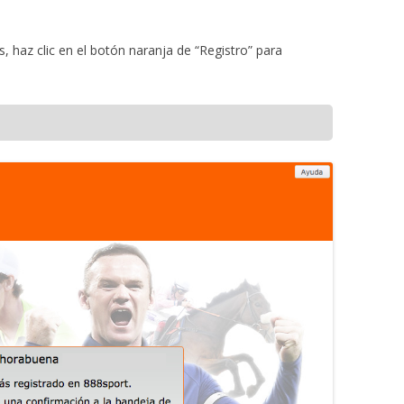
, haz clic en el botón naranja de “Registro” para