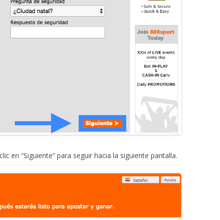
lic en “Siguiente” para seguir hacia la siguiente pantalla.