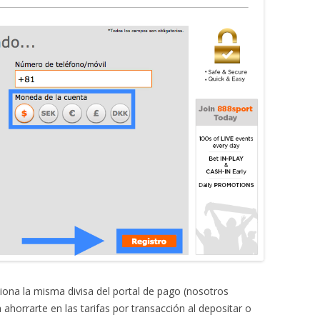
ciona la misma divisa del portal de pago (nosotros
a ahorrarte en las tarifas por transacción al depositar o