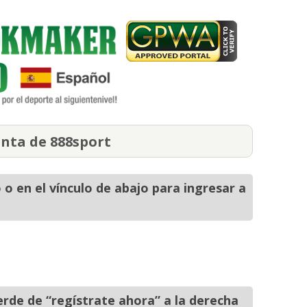
nta de 888sport
o en el vínculo de abajo para ingresar a
rde de “regístrate ahora” a la derecha