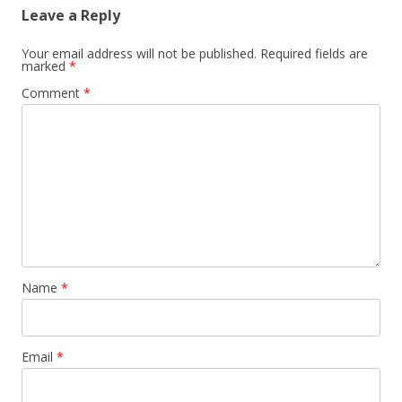
Leave a Reply
Your email address will not be published.
Required fields are
marked
*
Comment
*
Name
*
Email
*