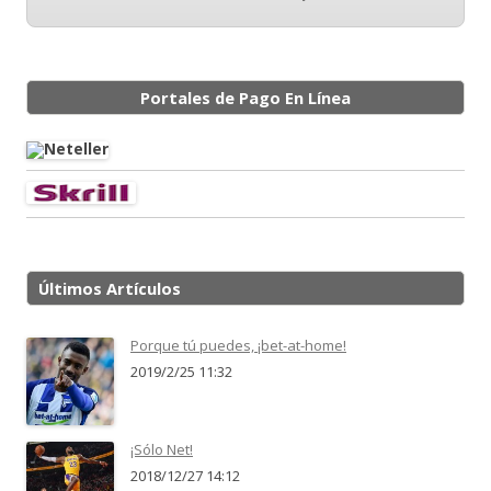
Portales de Pago En Línea
Últimos Artículos
Porque tú puedes, ¡bet-at-home!
2019/2/25 11:32
¡Sólo Net!
2018/12/27 14:12