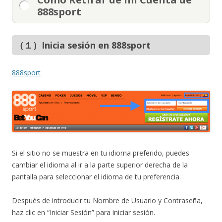
888sport
（１）Inicia sesión en 888sport
888sport
Si el sitio no se muestra en tu idioma preferido, puedes
cambiar el idioma al ir a la parte superior derecha de la
pantalla para seleccionar el idioma de tu preferencia.
Después de introducir tu Nombre de Usuario y Contraseña,
haz clic en “Iniciar Sesión” para iniciar sesión.