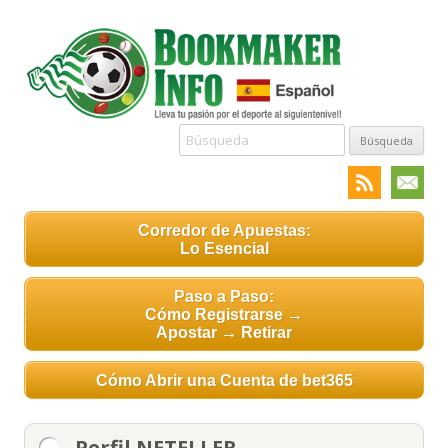
Búsqueda:
Corredor de Apuestas:
Lo Esencial
Paso a Paso:
Cómo Registrarse →
Apostar → Retirar
Cómo Abrir una Cuenta de bet365
Perfil NETELLER