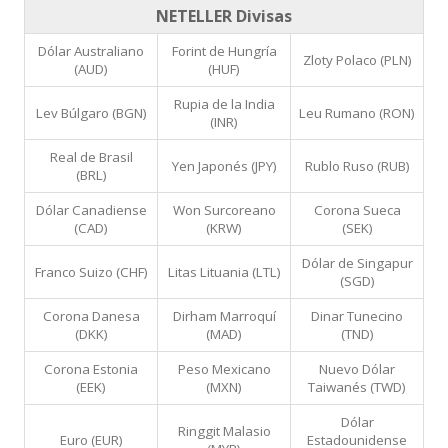
NETELLER Divisas
Dólar Australiano
Forint de Hungría
Zloty Polaco (PLN)
(AUD)
(HUF)
Rupia de la India
Lev Búlgaro (BGN)
Leu Rumano (RON)
(INR)
Real de Brasil
Yen Japonés (JPY)
Rublo Ruso (RUB)
(BRL)
Dólar Canadiense
Won Surcoreano
Corona Sueca
(CAD)
(KRW)
(SEK)
Dólar de Singapur
Franco Suizo (CHF)
Litas Lituania (LTL)
(SGD)
Corona Danesa
Dirham Marroquí
Dinar Tunecino
(DKK)
(MAD)
(TND)
Corona Estonia
Peso Mexicano
Nuevo Dólar
(EEK)
(MXN)
Taiwanés (TWD)
Dólar
Ringgit Malasio
Euro (EUR)
Estadounidense