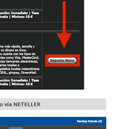
o vía NETELLER