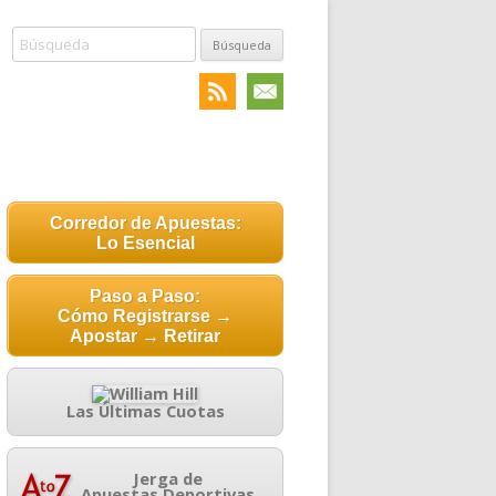
Búsqueda:
Corredor de Apuestas:
Lo Esencial
Paso a Paso:
Cómo Registrarse →
Apostar → Retirar
Las Últimas Cuotas
Jerga de
Apuestas Deportivas