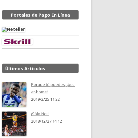
Portales de Pago En Línea
Últimos Artículos
Porque tú puedes, ¡bet-
at-home!
2019/2/25 11:32
¡Sólo Net!
2018/12/27 14:12