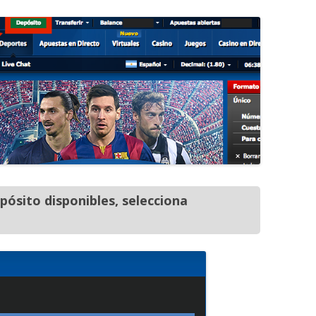
sito disponibles, selecciona