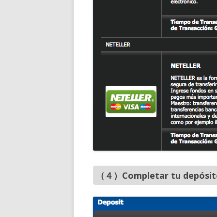
（４）Completar tu depósit