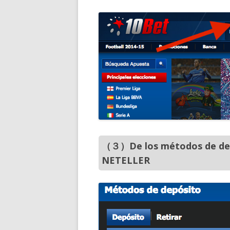
（３）De los métodos de depó
NETELLER