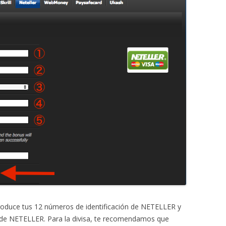
oduce tus 12 números de identificación de NETELLER y
a de NETELLER. Para la divisa, te recomendamos que