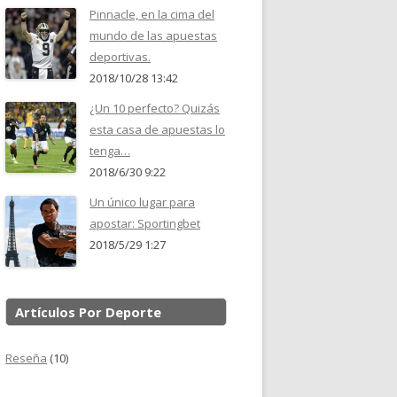
Pinnacle, en la cima del
mundo de las apuestas
deportivas.
2018/10/28 13:42
¿Un 10 perfecto? Quizás
esta casa de apuestas lo
tenga…
2018/6/30 9:22
Un único lugar para
apostar: Sportingbet
2018/5/29 1:27
Artículos Por Deporte
Reseña
(10)