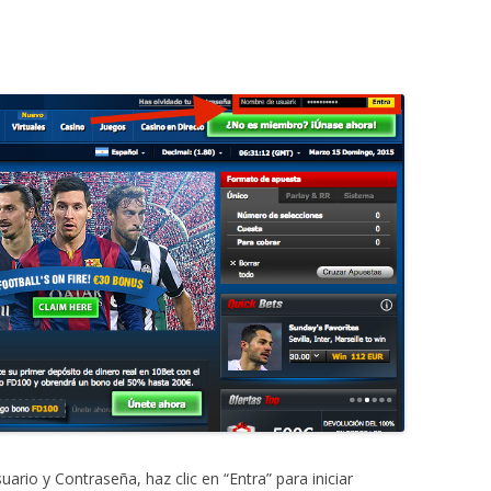
rio y Contraseña, haz clic en “Entra” para iniciar