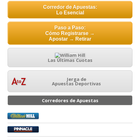
Corredor de Apuestas:
Lo Esencial
Paso a Paso:
Cómo Registrarse →
Apostar → Retirar
Las Últimas Cuotas
Jerga de
Apuestas Deportivas
Corredores de Apuestas