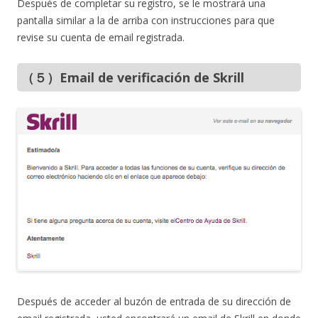
Después de completar su registro, se le mostrará una
pantalla similar a la de arriba con instrucciones para que
revise su cuenta de email registrada.
（５）Email de verificación de Skrill
Después de acceder al buzón de entrada de su dirección de