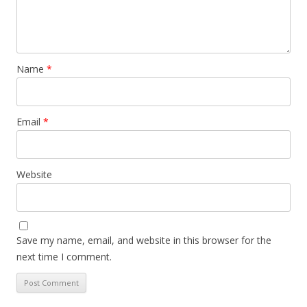
Name
*
Email
*
Website
Save my name, email, and website in this browser for the
next time I comment.