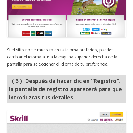
Si el sitio no se muestra en tu idioma preferido, puedes
cambiar el idioma al ir a la esquina superior derecha de la
pantalla para seleccionar el idioma de tu preferencia.
（３）Después de hacer clic en “Registro”,
la pantalla de registro aparecerá para que
introduzcas tus detalles