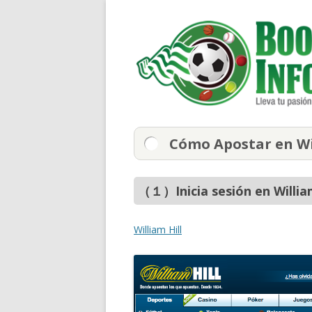
Cómo Apostar en Wi
（１）Inicia sesión en William
William Hill