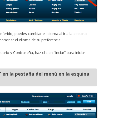
referido, puedes cambiar el idioma al ir a la esquina
eccionar el idioma de tu preferencia.
rio y Contraseña, haz clic en “Inciar” para iniciar
en la pestaña del menú en la esquina