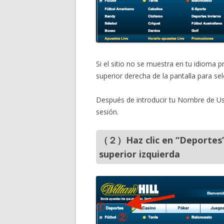
Si el sitio no se muestra en tu idioma p
superior derecha de la pantalla para sel
Después de introducir tu Nombre de Usua
sesión.
（２）Haz clic en “Deportes” 
superior izquierda