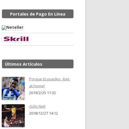
Portales de Pago En Línea
Últimos Artículos
Porque tú puedes, ¡bet-
at-home!
2019/2/25 11:32
¡Sólo Net!
2018/12/27 14:12