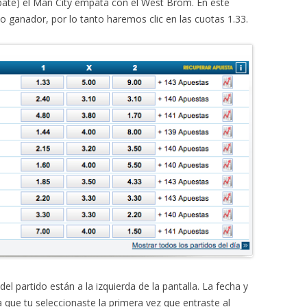
pate) el Man City empata con el West Brom. En este
ganador, por lo tanto haremos clic en las cuotas 1.33.
el partido están a la izquierda de la pantalla. La fecha y
 que tu seleccionaste la primera vez que entraste al