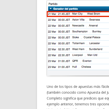
Uno de los tipos de apuestas más fácil
(también conocido como Apuesta del Ju
Completo significa que predices que e
ejemplo anterior, tenemos tres opcione