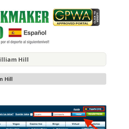
lliam Hill
 Hill