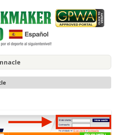
nnacle
cle