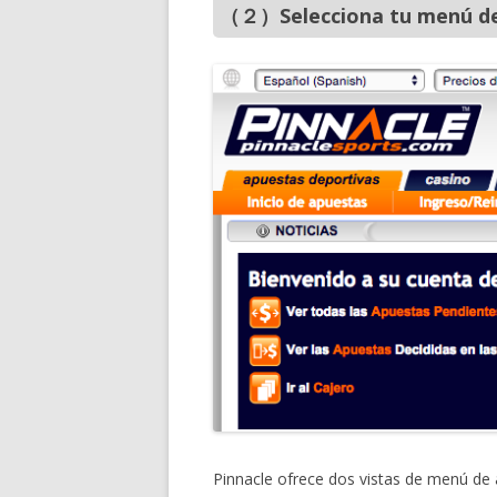
（２）Selecciona tu menú de a
Pinnacle ofrece dos vistas de menú de ap