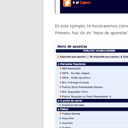
En este ejemplo, te mostraremos cómo a
Primero, haz clic en “Inicio de apuestas”