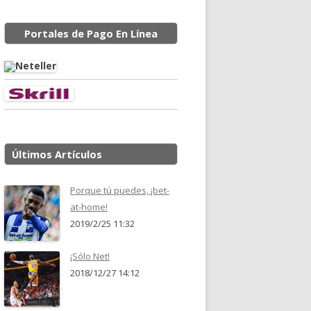
Portales de Pago En Línea
Últimos Artículos
Porque tú puedes, ¡bet-
at-home!
2019/2/25 11:32
¡Sólo Net!
2018/12/27 14:12