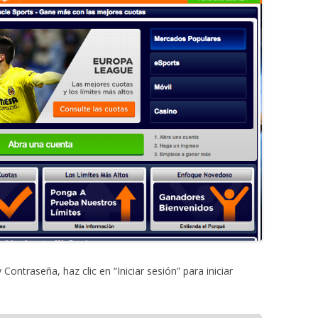
 Contraseña, haz clic en “Iniciar sesión” para iniciar