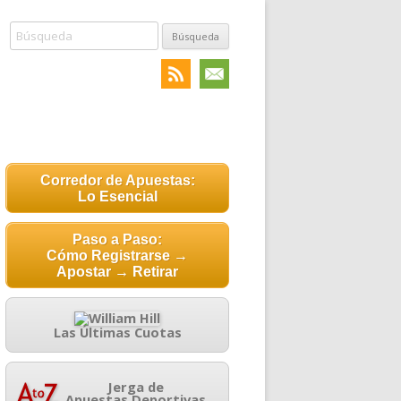
Búsqueda:
Corredor de Apuestas:
Lo Esencial
Paso a Paso:
Cómo Registrarse →
Apostar → Retirar
Las Últimas Cuotas
Jerga de
Apuestas Deportivas