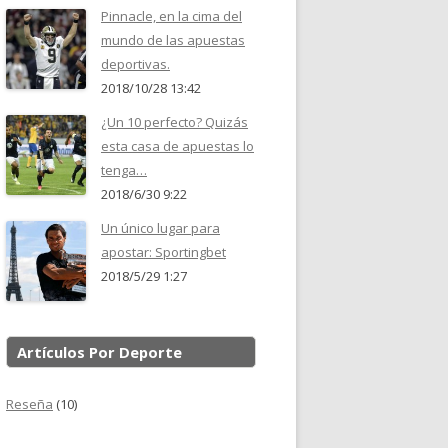
Pinnacle, en la cima del
mundo de las apuestas
deportivas.
2018/10/28 13:42
¿Un 10 perfecto? Quizás
esta casa de apuestas lo
tenga…
2018/6/30 9:22
Un único lugar para
apostar: Sportingbet
2018/5/29 1:27
Artículos Por Deporte
Reseña
(10)