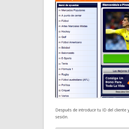
Después de introducir tu ID del cliente y
sesión.