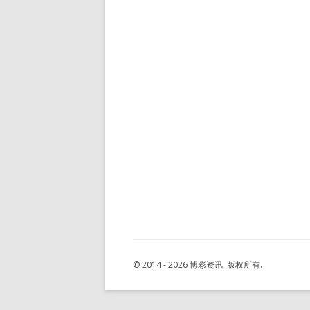
© 2014 - 2026 博彩资讯. 版权所有.