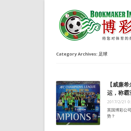
Category Archives:
足球
【威廉希
运，称霸
2017/2/21 0
英国博彩公
势？