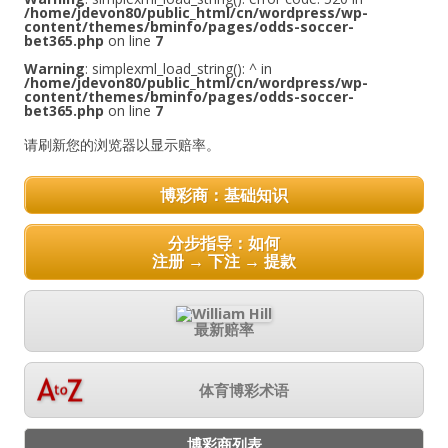
/home/jdevon80/public_html/cn/wordpress/wp-
content/themes/bminfo/pages/odds-soccer-
bet365.php
on line
7
Warning
: simplexml_load_string(): ^ in
/home/jdevon80/public_html/cn/wordpress/wp-
content/themes/bminfo/pages/odds-soccer-
bet365.php
on line
7
请刷新您的浏览器以显示赔率。
博彩商：基础知识
分步指导：如何
注册 → 下注 → 提款
最新赔率
体育博彩术语
博彩商列表