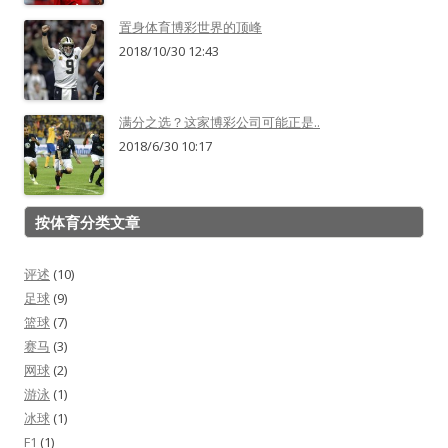
置身体育博彩世界的顶峰
2018/10/30 12:43
满分之选？这家博彩公司可能正是..
2018/6/30 10:17
按体育分类文章
评述
(10)
足球
(9)
篮球
(7)
赛马
(3)
网球
(2)
游泳
(1)
冰球
(1)
F1
(1)