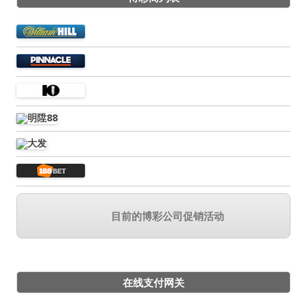
目前的博彩公司促销活动
在线支付网关