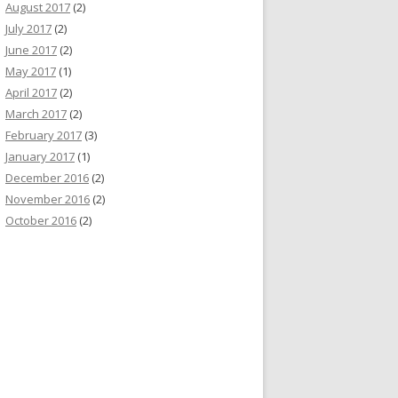
August 2017
(2)
July 2017
(2)
June 2017
(2)
May 2017
(1)
April 2017
(2)
March 2017
(2)
February 2017
(3)
January 2017
(1)
December 2016
(2)
November 2016
(2)
October 2016
(2)