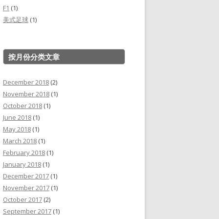
F1
(1)
美式足球
(1)
按月份分类文章
December 2018
(2)
November 2018
(1)
October 2018
(1)
June 2018
(1)
May 2018
(1)
March 2018
(1)
February 2018
(1)
January 2018
(1)
December 2017
(1)
November 2017
(1)
October 2017
(2)
September 2017
(1)