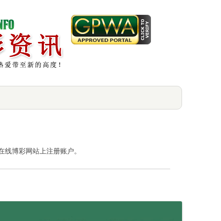
在线博彩网站上注册账户。