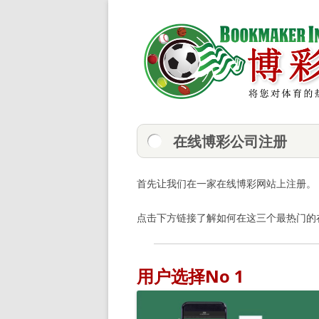
在线博彩公司注册
首先让我们在一家在线博彩网站上注册。
点击下方链接了解如何在这三个最热门的
用户选择No 1