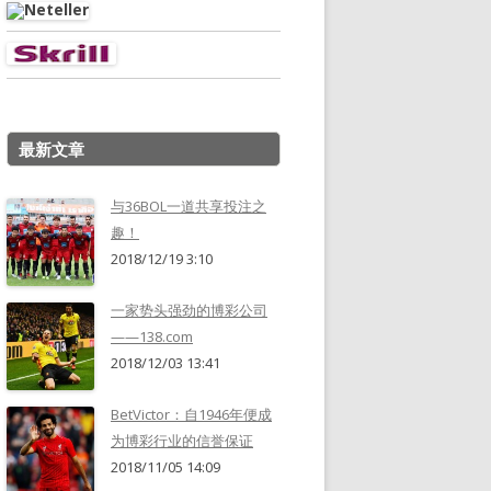
最新文章
与36BOL一道共享投注之
趣！
2018/12/19 3:10
一家势头强劲的博彩公司
——138.com
2018/12/03 13:41
BetVictor：自1946年便成
为博彩行业的信誉保证
2018/11/05 14:09