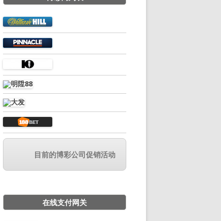
目前的博彩公司促销活动
在线支付网关