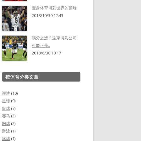
置身体育博彩世界的顶峰
2018/10/30 12:43
满分之选？这家博彩公司
可能正是..
2018/6/30 10:17
按体育分类文章
评述
(10)
足球
(9)
篮球
(7)
赛马
(3)
网球
(2)
游泳
(1)
冰球
(1)