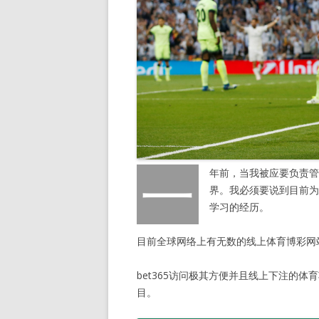
一
年前，当我被应要负责管理T
界。我必须要说到目前
学习的经历。
目前全球网络上有无数的线上体育博彩网
bet365访问极其方便并且线上下注的
目。