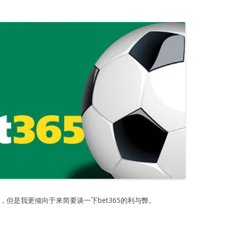
间，但是我更倾向于来简要谈一下bet365的利与弊。