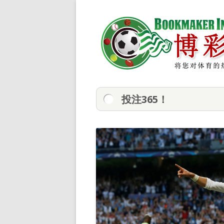
投注365！