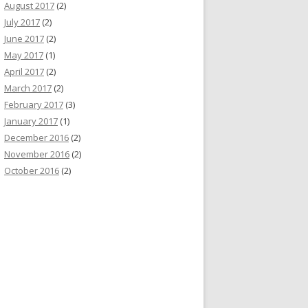
August 2017
(2)
July 2017
(2)
June 2017
(2)
May 2017
(1)
April 2017
(2)
March 2017
(2)
February 2017
(3)
January 2017
(1)
December 2016
(2)
November 2016
(2)
October 2016
(2)