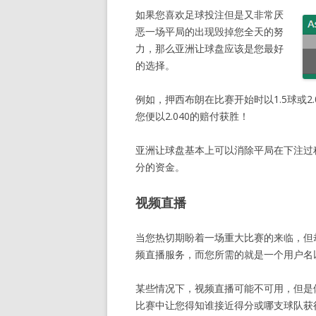
如果您喜欢足球投注但是又非常厌
恶一场平局的出现毁掉您全天的努
力，那么亚洲让球盘应该是您最好
的选择。
例如，押西布朗在比赛开始时以1.5球或
您便以2.040的赔付获胜！
亚洲让球盘基本上可以消除平局在下注过
分的资金。
视频直播
当您热切期盼着一场重大比赛的来临，但
频直播服务，而您所需的就是一个用户名
某些情况下，视频直播可能不可用，但是
比赛中让您得知谁接近得分或哪支球队获