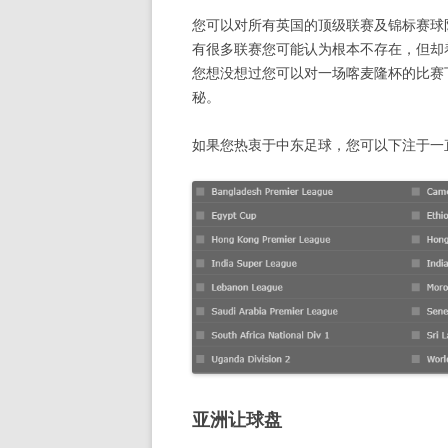
您可以对所有英国的顶级联赛及锦标赛球
有很多联赛您可能认为根本不存在，但却
您想没想过您可以对一场喀麦隆杯的比赛
秘。
如果您热衷于中东足球，您可以下注于一
亚洲让球盘