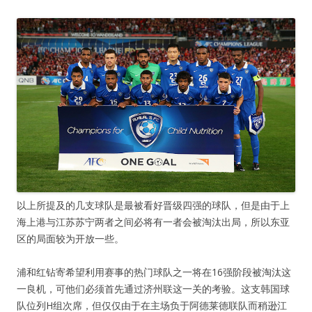
以上所提及的几支球队是最被看好晋级四强的球队，但是由于上
海上港与江苏苏宁两者之间必将有一者会被淘汰出局，所以东亚
区的局面较为开放一些。
浦和红钻寄希望利用赛事的热门球队之一将在16强阶段被淘汰这
一良机，可他们必须首先通过济州联这一关的考验。这支韩国球
队位列H组次席，但仅仅由于在主场负于阿德莱德联队而稍逊江