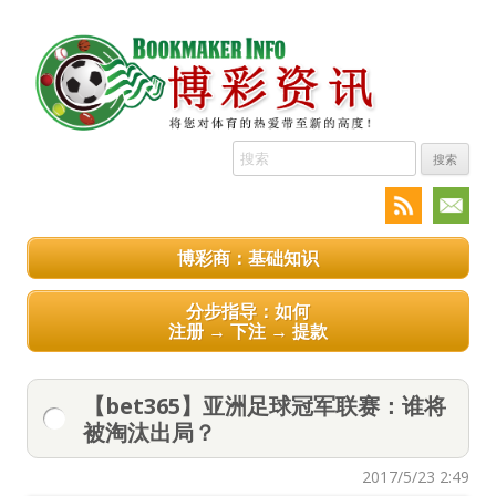
搜
索:
博彩商：基础知识
分步指导：如何
注册 → 下注 → 提款
【bet365】亚洲足球冠军联赛：谁将
被淘汰出局？
2017/5/23 2:49