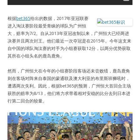
根据
bet365
给出的数据，2017年亚冠联赛
进入淘汰赛阶段最受青睐的球队为广州恒
大，赔率为7/2。自从2013年亚冠改制以来，广州恒大已经两进
决赛并且两次封王。他们最近一次夺冠是在2015年。今年这支来
自中国的球队淘汰赛的对手为小组赛获取12分，以两分优势获取
其所在小组头名的鹿岛鹿角。
然而，广州恒大在今年的小组赛阶段客场还未尝败绩，鹿岛鹿角
则在客场对阵来自泰国的蒙通联及澳大利亚的布里斯班狮吼时，
遭遇两次失利。因此，根据bet365的预测，广州恒大首回合主场
获胜的赔率为8/13，他们将力求带着相对安稳的比分去到日本进
行第二回合的较量。