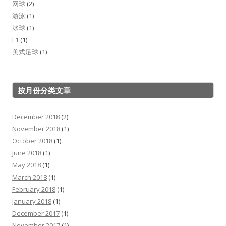
网球
(2)
游泳
(1)
冰球
(1)
F1
(1)
美式足球
(1)
按月份分类文章
December 2018
(2)
November 2018
(1)
October 2018
(1)
June 2018
(1)
May 2018
(1)
March 2018
(1)
February 2018
(1)
January 2018
(1)
December 2017
(1)
November 2017
(1)