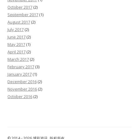
October 2017
(2)
September 2017
(1)
August 2017
(2)
July 2017
(2)
June 2017
(2)
May 2017
(1)
April 2017
(2)
March 2017
(2)
February 2017
(3)
January 2017
(1)
December 2016
(2)
November 2016
(2)
October 2016
(2)
© 2014 - 2026 博彩资讯. 版权所有.