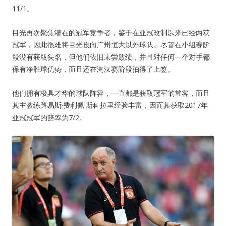
11/1。
目光再次聚焦潜在的冠军竞争者，鉴于在亚冠改制以来已经两获
冠军，因此很难将目光投向广州恒大以外球队。尽管在小组赛阶
段没有获取头名，但他们依旧未尝败绩，并且对任何一个对手都
保有净胜球优势，而且还在淘汰赛阶段抽得了上签。
他们拥有极具才华的球队阵容，一直都是获取冠军的常客，而且
其主教练路易斯·费利佩·斯科拉里经验丰富，因而其获取2017年
亚冠冠军的赔率为7/2。