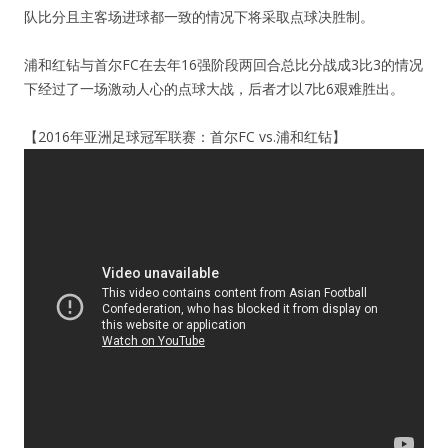
队比分且主客场进球都一致的情况下将采取点球决胜制。
浦和红钻与首尔FC在去年16强阶段两回合总比分战成3比3的情况
下经过了一场激动人心的点球大战，后者才以7比6艰难胜出。
【2016年亚洲足球冠军联赛：首尔FC vs.浦和红钻】