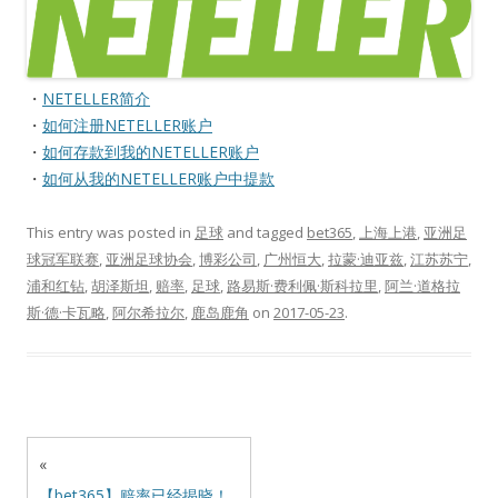
・
NETELLER简介
・
如何注册NETELLER账户
・
如何存款到我的NETELLER账户
・
如何从我的NETELLER账户中提款
This entry was posted in
足球
and tagged
bet365
,
上海上港
,
亚洲足
球冠军联赛
,
亚洲足球协会
,
博彩公司
,
广州恒大
,
拉蒙·迪亚兹
,
江苏苏宁
,
浦和红钻
,
胡泽斯坦
,
赔率
,
足球
,
路易斯·费利佩·斯科拉里
,
阿兰·道格拉
斯·德·卡瓦略
,
阿尔希拉尔
,
鹿岛鹿角
on
2017-05-23
.
Post navigation
«
【bet365】赔率已经揭晓！