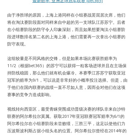
最新赔率: 亚洲足球冠军联赛 (bet365)
由于净胜球的原因，上海上港同样在小组赛战罢屈居次席，他们
将在淘汰赛阶段面对同样来自中超的另一支球队江苏苏宁。后者
在小组赛阶段的防守令人印象深刻，而且如果想要淘汰小组赛阶
段进球数排名第二名的上海上港，他们需要再一次拿出小组赛的
防守表现。
这组较量是不同风格的交锋，但是如果本场比赛获胜赔率为
11/2（根据bet365）的苏宁可以获得一粒客场进球并且在主场保
持防线稳固，那么他们就有机会爆冷。本赛季江苏苏宁获取亚冠
冠军的赔率为9/1，可以说是非常好的小概率投注选择。但是，由
于他们在国内联赛的战绩一直不尽如人意，因而会对他们在这项
赛事的竞争力造成影响。
视线转向西亚区，最受青睐突围成功晋级决赛的球队非来自沙特
联赛的阿尔希拉尔莫属。获取2017年亚冠联赛冠军赔率为6/1的
阿尔希拉尔在小组赛阶段未尝败绩，三胜三平，这足以使他们力
压波斯波利斯占据小组头名的位置。阿尔希拉尔曾经在2014年的