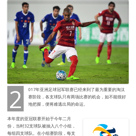
2
017年亚洲足球冠军联赛已经来到了最为重要的淘汰
赛阶段，各支球队只有两场比赛的机会，如不能很好
地把握，便将难逃出局的命运。
本年度的亚冠联赛开始于今年二月
份，当时32支球队被抽入八个小组，
每组四支球队。在小组赛阶段，每支