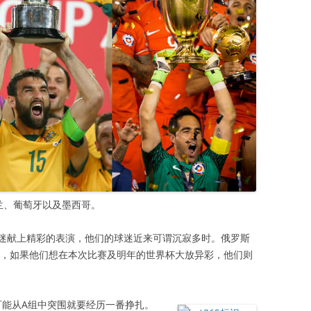
兰、葡萄牙以及墨西哥。
迷献上精彩的表演，他们的球迷近来可谓沉寂多时。俄罗斯
人意，如果他们想在本次比赛及明年的世界杯大放异彩，他们则
可能从A组中突围就要经历一番挣扎。