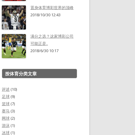
置身体育博彩世界的顶峰
2018/10/30 12:43
满分之选？这家博彩公司
可能正是..
2018/6/30 10:17
按体育分类文章
评述
(10)
足球
(9)
篮球
(7)
赛马
(3)
网球
(2)
游泳
(1)
冰球
(1)