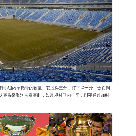
进行小组内单循环的较量。获胜得三分，打平得一分，告负则
决赛将采取淘汰赛赛制，如常规时间内打平，则要通过加时