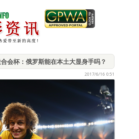
联联合会杯：俄罗斯能在本土大显身手吗？
2017/6/16 0:51