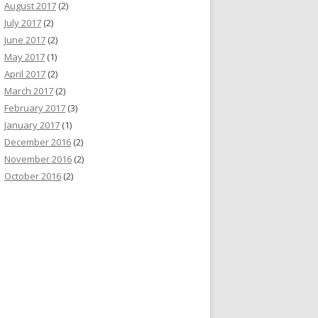
August 2017
(2)
July 2017
(2)
June 2017
(2)
May 2017
(1)
April 2017
(2)
March 2017
(2)
February 2017
(3)
January 2017
(1)
December 2016
(2)
November 2016
(2)
October 2016
(2)