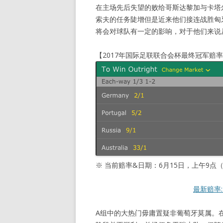
在主场先后失望的败给哥斯达黎加与卡塔
索夫的任务陡增但是近来他们接连战胜匈
将会对球队有一定的影响，对于他们来说从
【2017年国际足联联合会杯最终冠军赔
※ 当前赔率&日期：6月15日，上午9点（
最新赔率:
A组中的大热门毋庸置疑非葡萄牙莫属。在