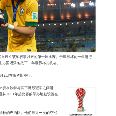
足联自设立该项赛事以来的第十届比赛。于世界杯前一年进行
主办国增添备战下一年世界杯的机会。
7月2日在俄罗斯举行。
比赛在沙特与其它洲际冠军之间进
从2001年起比赛的举办地被设置在
折桂的巴西队。他们最近一次的夺冠