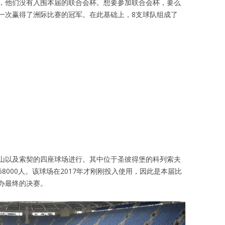
，他们没有入围本届的联合会杯。想要参加联合会杯，要么
一次赢得了洲际比赛的冠军。在此基础上，8支球队组成了
山以及索契的四座球场进行。其中位于圣彼得堡的科列索夫
8000人。该球场在2017年才刚刚投入使用，因此是本届比
办最终的决赛。