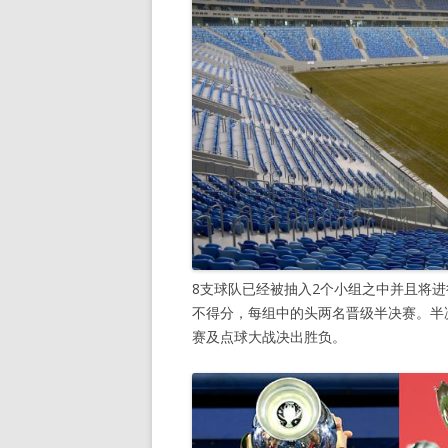
8支球队已经被抽入2个小组之中并且将
不得分，每组中的头两名晋级半决赛。半
赛及点球大战决出胜负。