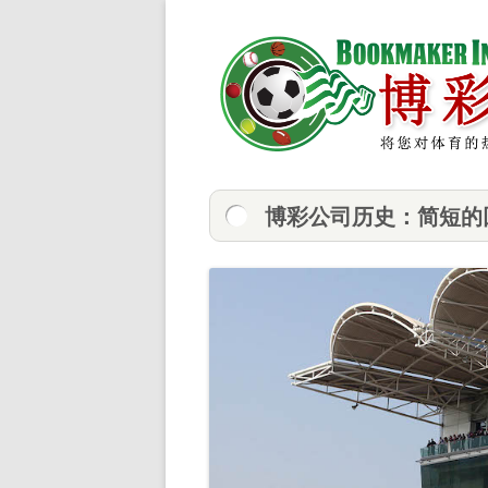
博彩公司历史：简短的