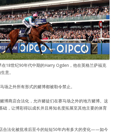
18世纪90年代中期的Harry Ogden，他在英格兰萨福克
己的生意。
赛马场之外所有形式的赌博都被勒令禁止。
府将赌博商店合法化，允许赌徒们在赛马场之外的地方赌博。这
基础，让博彩得以成长并且将知名度拓展至其他主要的体育
店合法化被批准后至今的短短50年内有多大的变化——如今