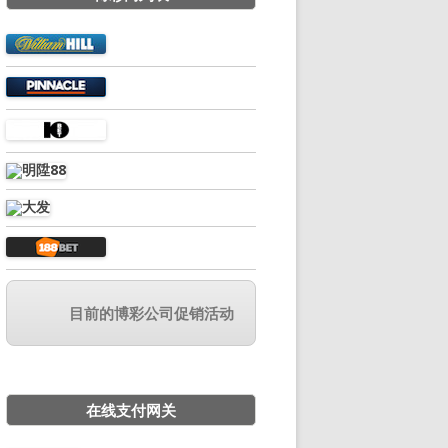
目前的博彩公司促销活动
在线支付网关