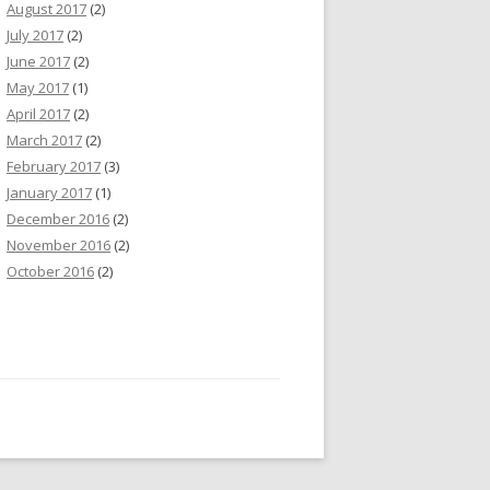
August 2017
(2)
July 2017
(2)
June 2017
(2)
May 2017
(1)
April 2017
(2)
March 2017
(2)
February 2017
(3)
January 2017
(1)
December 2016
(2)
November 2016
(2)
October 2016
(2)