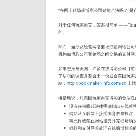
“在网上赌场或博彩公司赌博合法吗？”
对于任何玩家而言，答案很简单 ——“
的。”
然而，当涉及经营网络赌场或是网络公司
机构如博彩公司和赌场之间交易的支付网
如果您身居美国，许多在线博彩公司目前
了尽职的调查并整合出一份迎合美国玩家
站：
http://bookmaker-info.com/en
上找
概括地说，对美国玩家而言博彩的合法性
没有任何联邦法律明确指出在线赌
网站从互联网上接受体育赛事投注
确允许或禁止网站接受扑克或赌场
银行和支付网关处理在线赌博相关