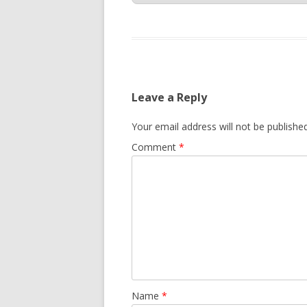
Leave a Reply
Your email address will not be published
Comment
*
Name
*