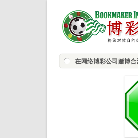
在网络博彩公司赌博合