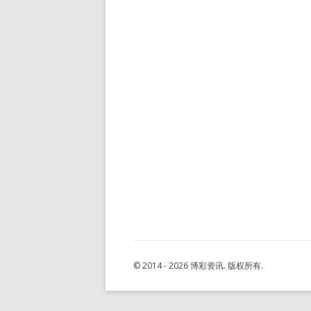
© 2014 - 2026 博彩资讯. 版权所有.