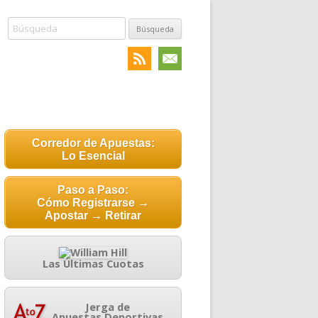
Búsqueda:
Corredor de Apuestas:
Lo Esencial
Paso a Paso:
Cómo Registrarse →
Apostar → Retirar
Las Últimas Cuotas
Jerga de
Apuestas Deportivas