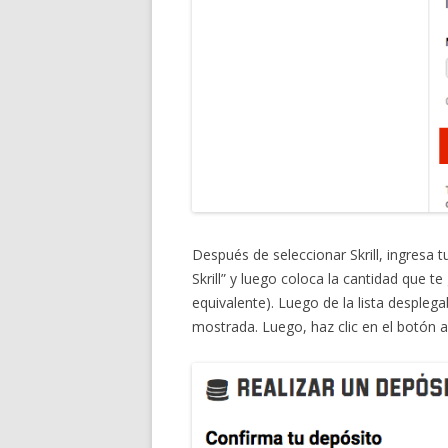
Después de seleccionar Skrill, ingresa t
Skrill” y luego coloca la cantidad que t
equivalente). Luego de la lista desplegab
mostrada. Luego, haz clic en el botón a