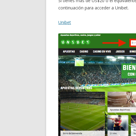
Si tienes más de US$20 o el equivalente e
continuación para acceder a Unibet.
Unibet