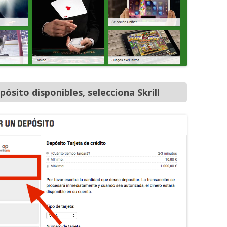
ito disponibles, selecciona Skrill