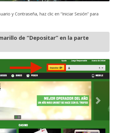
rio y Contraseña, haz clic en “Iniciar Sesión” para
arillo de “Depositar” en la parte