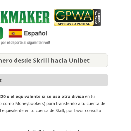
ero desde Skrill hacia Unibet
t
0 o el equivalente si se usa otra divisa
en tu
do como Moneybookers) para transferirlo a tu cuenta de
 equivalente en tu cuenta de Skrill, por favor consulta