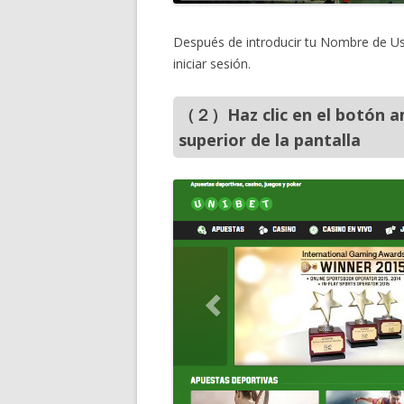
Después de introducir tu Nombre de Usua
iniciar sesión.
（２）Haz clic en el botón am
superior de la pantalla