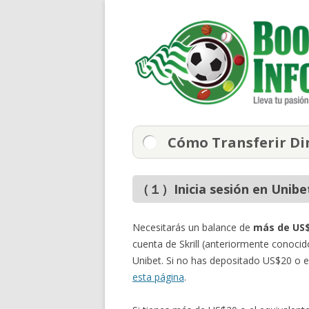
Cómo Transferir Din
（１）Inicia sesión en Unibe
Necesitarás un balance de
más de US$2
cuenta de Skrill (anteriormente conoci
Unibet. Si no has depositado US$20 o el
esta página
.