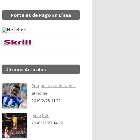
Portales de Pago En Línea
Últimos Artículos
Porque tú puedes, ¡bet-
at-home!
2019/2/25 11:32
¡Sólo Net!
2018/12/27 14:12