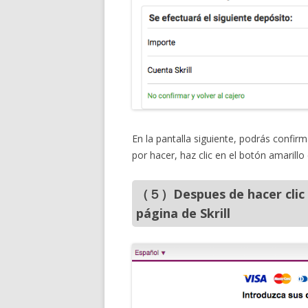
En la pantalla siguiente, podrás confirm
por hacer, haz clic en el botón amarillo
（５）Despues de hacer clic e
página de Skrill