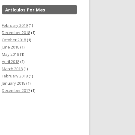
Artículos Por Mes
February 2019
(1)
December 2018
(1)
October 2018
(1)
June 2018
(1)
May 2018
(1)
April 2018
(1)
March 2018
(1)
February 2018
(1)
January 2018
(1)
December 2017
(1)