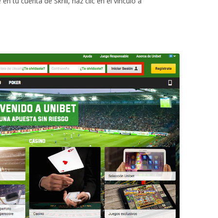
n tu cuenta de Skrill, haz clic en el vínculo a