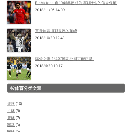
BetVictor：自1946年便成为博彩行业的信誉保证
2018/11/05 14:09
置身体育博彩世界的顶峰
2018/10/30 12:43
满分之选？这家博彩公司可能正是..
2018/6/30 10:17
按体育分类文章
评述
(10)
足球
(9)
篮球
(7)
赛马
(3)
网球
(2)