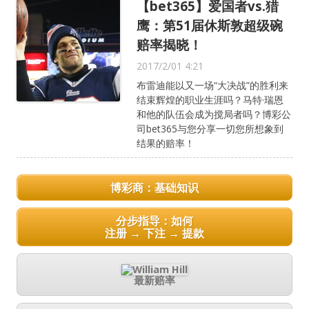
【bet365】爱国者vs.猎
鹰：第51届休斯敦超级碗
赔率揭晓！
2017/2/01 4:21
布雷迪能以又一场“大决战”的胜利来
结束辉煌的职业生涯吗？马特·瑞恩
和他的队伍会成为搅局者吗？博彩公
司bet365与您分享一切您所想象到
结果的赔率！
博彩商：基础知识
分步指导：如何
注册 → 下注 → 提款
最新赔率