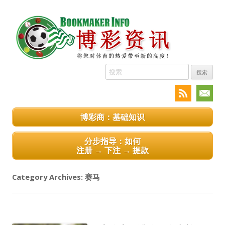
搜
索:
博彩商：基础知识
分步指导：如何
注册 → 下注 → 提款
Category Archives:
赛马