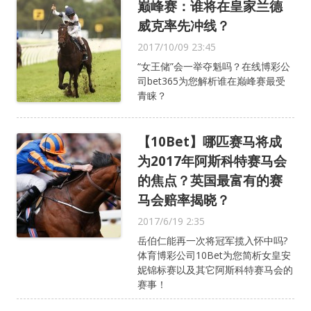
巅峰赛：谁将在皇家兰德
威克率先冲线？
2017/10/09 23:45
“女王储”会一举夺魁吗？在线博彩公
司bet365为您解析谁在巅峰赛最受
青睐？
【10Bet】哪匹赛马将成
为2017年阿斯科特赛马会
的焦点？英国最富有的赛
马会赔率揭晓？
2017/6/19 2:35
岳伯仁能再一次将冠军揽入怀中吗?
体育博彩公司10Bet为您简析女皇安
妮锦标赛以及其它阿斯科特赛马会的
赛事！