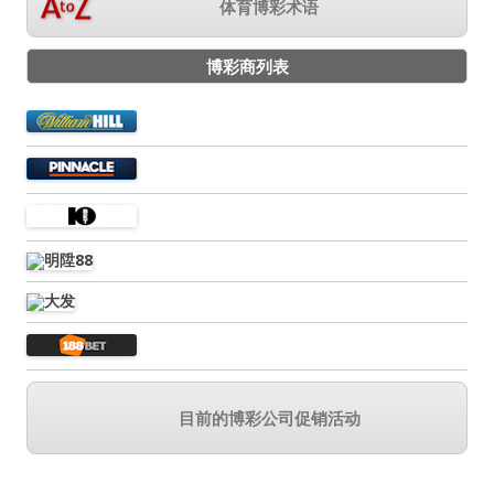
体育博彩术语
博彩商列表
目前的博彩公司促销活动