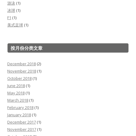
游泳
(1)
冰球
(1)
F1
(1)
美式足球
(1)
按月份分类文章
December 2018
(2)
November 2018
(1)
October 2018
(1)
June 2018
(1)
May 2018
(1)
March 2018
(1)
February 2018
(1)
January 2018
(1)
December 2017
(1)
November 2017
(1)