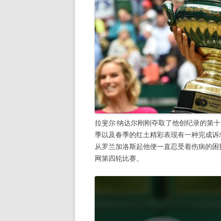
拉斐尔·纳达尔刚刚夺取了他创纪录的第十座
季以及春季的红土精彩表现有一种完成诉
从罗兰加洛斯起他便一直忍受着伤病的困
网第四轮比赛。