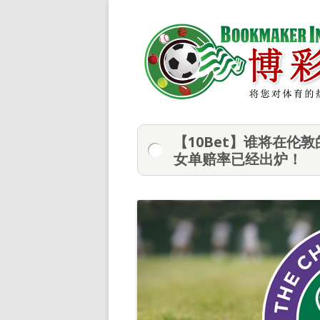
【10Bet】谁将在伦
女单赔率已经出炉！