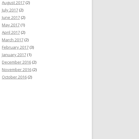
August 2017
(2)
July 2017
(2)
June 2017
(2)
May 2017
(1)
April 2017
(2)
March 2017
(2)
February 2017
(3)
January 2017
(1)
December 2016
(2)
November 2016
(2)
October 2016
(2)