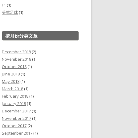
F1
(1)
美式足球
(1)
按月份分类文章
December 2018
(2)
November 2018
(1)
October 2018
(1)
June 2018
(1)
May 2018
(1)
March 2018
(1)
February 2018
(1)
January 2018
(1)
December 2017
(1)
November 2017
(1)
October 2017
(2)
September 2017
(1)