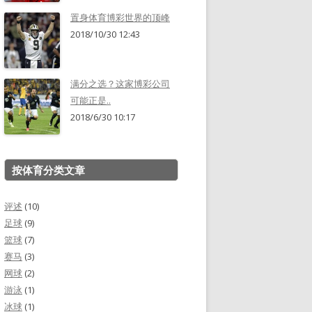
置身体育博彩世界的顶峰
2018/10/30 12:43
满分之选？这家博彩公司
可能正是..
2018/6/30 10:17
按体育分类文章
评述
(10)
足球
(9)
篮球
(7)
赛马
(3)
网球
(2)
游泳
(1)
冰球
(1)