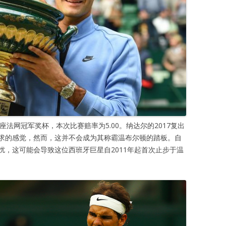
法网冠军奖杯，本次比赛赔率为5.00。纳达尔的2017复出
求的感觉，然而，这并不会成为其称霸温布尔顿的踏板。自
扰，这可能会导致这位西班牙巨星自2011年起首次止步于温