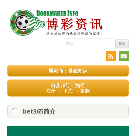
搜
索:
博彩商：基础知识
分步指导：如何
注册 → 下注 → 提款
bet365简介