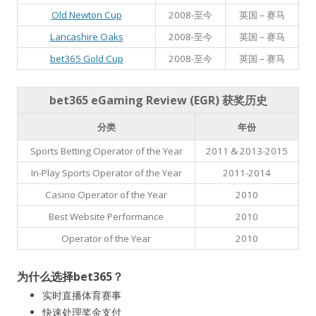
Old Newton Cup
2008-至今
英国 – 赛马
Lancashire Oaks
2008-至今
英国 – 赛马
bet365 Gold Cup
2008-至今
英国 – 赛马
bet365 eGaming Review (EGR) 获奖历史
分类
年份
Sports Betting Operator of the Year
2011 & 2013-2015
In-Play Sports Operator of the Year
2011-2014
Casino Operator of the Year
2010
Best Website Performance
2010
Operator of the Year
2010
为什么选择bet365？
实时直播体育赛事
快速处理奖金支付