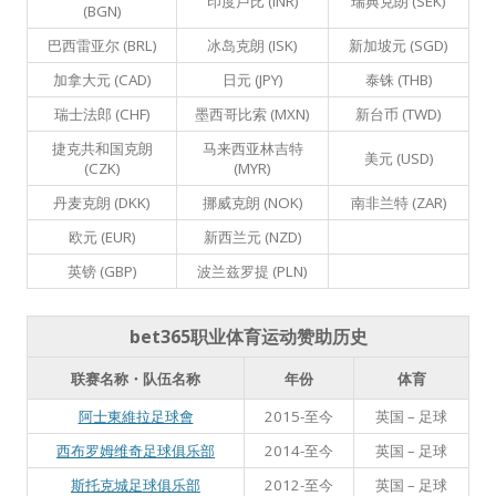
印度卢比 (INR)
瑞典克朗 (SEK)
(BGN)
巴西雷亚尔 (BRL)
冰岛克朗 (ISK)
新加坡元 (SGD)
加拿大元 (CAD)
日元 (JPY)
泰铢 (THB)
瑞士法郎 (CHF)
墨西哥比索 (MXN)
新台币 (TWD)
捷克共和国克朗
马来西亚林吉特
美元 (USD)
(CZK)
(MYR)
丹麦克朗 (DKK)
挪威克朗 (NOK)
南非兰特 (ZAR)
欧元 (EUR)
新西兰元 (NZD)
英镑 (GBP)
波兰兹罗提 (PLN)
bet365职业体育运动赞助历史
联赛名称・队伍名称
年份
体育
阿士東維拉足球會
2015-至今
英国 – 足球
西布罗姆维奇足球俱乐部
2014-至今
英国 – 足球
斯托克城足球俱乐部
2012-至今
英国 – 足球