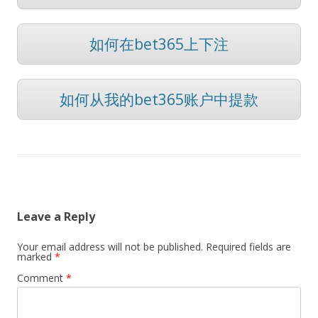
如何在bet365上下注
如何从我的bet365账户中提款
Leave a Reply
Your email address will not be published.
Required fields are
marked
*
Comment
*