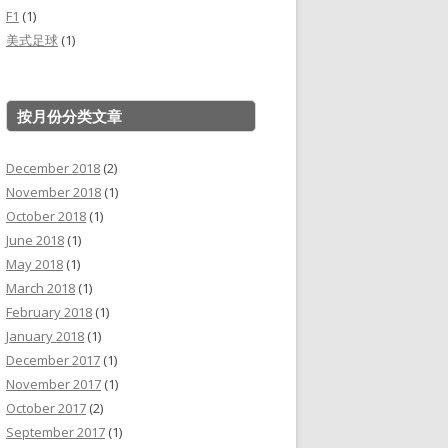
F1
(1)
美式足球
(1)
按月份分类文章
December 2018
(2)
November 2018
(1)
October 2018
(1)
June 2018
(1)
May 2018
(1)
March 2018
(1)
February 2018
(1)
January 2018
(1)
December 2017
(1)
November 2017
(1)
October 2017
(2)
September 2017
(1)