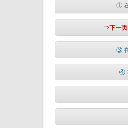
① 
⇒下一页
③ 
④