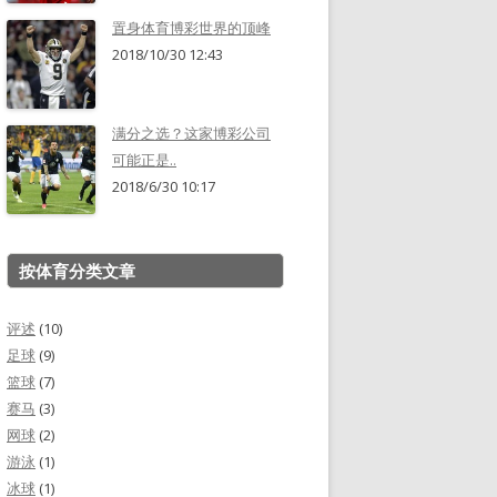
置身体育博彩世界的顶峰
2018/10/30 12:43
满分之选？这家博彩公司
可能正是..
2018/6/30 10:17
按体育分类文章
评述
(10)
足球
(9)
篮球
(7)
赛马
(3)
网球
(2)
游泳
(1)
冰球
(1)