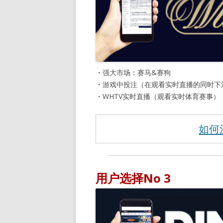
・强大市场：赛马&赛狗
・游戏中投注（在观看实时直播的同时下
・WHTV实时直播（观看实时体育赛事）
如何
用户选择No 3