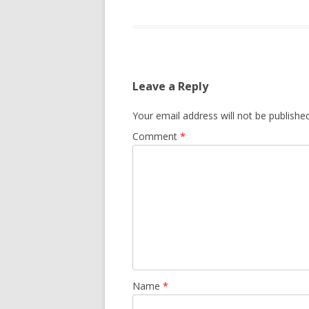
Leave a Reply
Your email address will not be published
Comment
*
Name
*