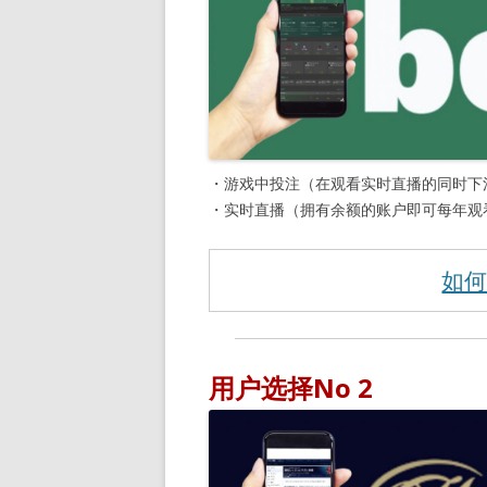
・游戏中投注（在观看实时直播的同时下
・实时直播（拥有余额的账户即可每年观看
如何
用户选择No 2