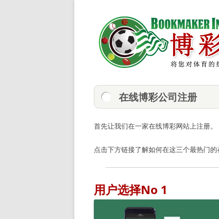
在线博彩公司注册
首先让我们在一家在线博彩网站上注册。
点击下方链接了解如何在这三个最热门的
用户选择No 1