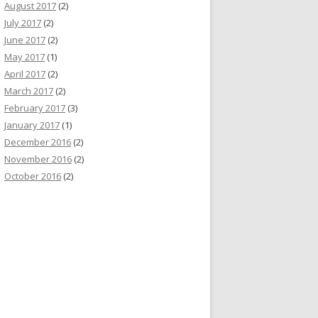
August 2017
(2)
July 2017
(2)
June 2017
(2)
May 2017
(1)
April 2017
(2)
March 2017
(2)
February 2017
(3)
January 2017
(1)
December 2016
(2)
November 2016
(2)
October 2016
(2)