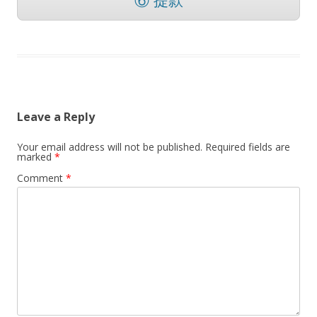
Leave a Reply
Your email address will not be published.
Required fields are
marked
*
Comment
*