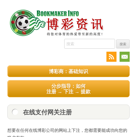
搜
索:
博彩商：基础知识
分步指导：如何
注册 → 下注 → 提款
在线支付网关注册
想要在任何在线博彩公司的网站上下注，您都需要能成功向您的