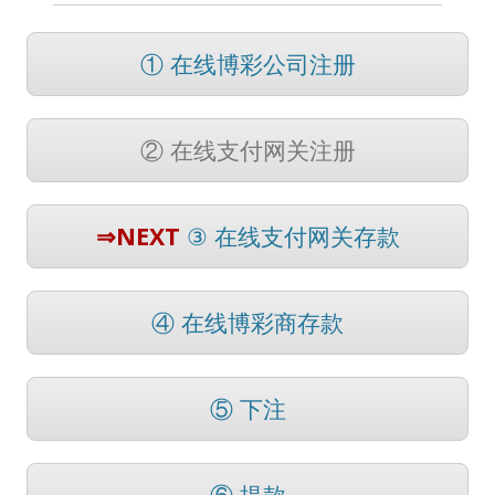
① 在线博彩公司注册
② 在线支付网关注册
⇒NEXT
③ 在线支付网关存款
④ 在线博彩商存款
⑤ 下注
⑥ 提款