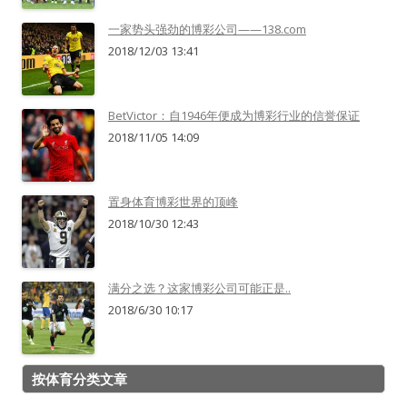
一家势头强劲的博彩公司——138.com
2018/12/03 13:41
BetVictor：自1946年便成为博彩行业的信誉保证
2018/11/05 14:09
置身体育博彩世界的顶峰
2018/10/30 12:43
满分之选？这家博彩公司可能正是..
2018/6/30 10:17
按体育分类文章