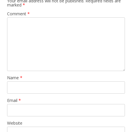
Your email address will not be published.
Required fields are
marked
*
Comment
*
Name
*
Email
*
Website