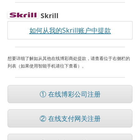
Skrill
如何从我的Skrill账户中提款
想要详细了解如从其他在线博彩商处提款，请查看位于右侧栏的
列表（如果使用智能手机请往下查看）。
① 在线博彩公司注册
② 在线支付网关注册