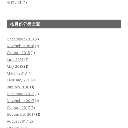
美式足球
(1)
按月份分类文章
December 2018
(2)
November 2018
(1)
October 2018
(1)
June 2018
(1)
May 2018
(1)
March 2018
(1)
February 2018
(1)
January 2018
(1)
December 2017
(1)
November 2017
(1)
October 2017
(2)
September 2017
(1)
August 2017
(2)