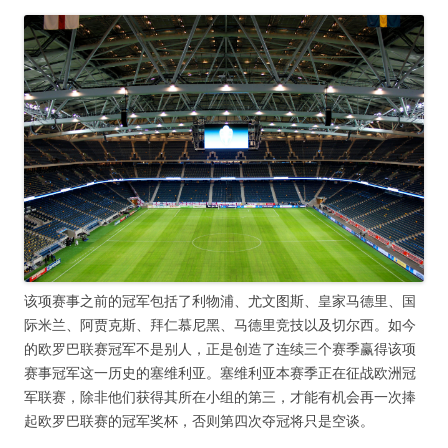
该项赛事之前的冠军包括了利物浦、尤文图斯、皇家马德里、国
际米兰、阿贾克斯、拜仁慕尼黑、马德里竞技以及切尔西。如今
的欧罗巴联赛冠军不是别人，正是创造了连续三个赛季赢得该项
赛事冠军这一历史的塞维利亚。塞维利亚本赛季正在征战欧洲冠
军联赛，除非他们获得其所在小组的第三，才能有机会再一次捧
起欧罗巴联赛的冠军奖杯，否则第四次夺冠将只是空谈。