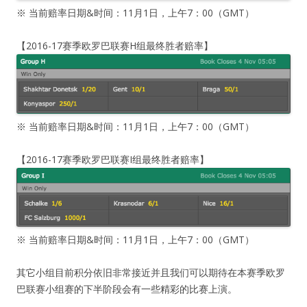
※ 当前赔率日期&时间：11月1日，上午7：00（GMT）
【2016-17赛季欧罗巴联赛H组最终胜者赔率】
※ 当前赔率日期&时间：11月1日，上午7：00（GMT）
【2016-17赛季欧罗巴联赛I组最终胜者赔率】
※ 当前赔率日期&时间：11月1日，上午7：00（GMT）
其它小组目前积分依旧非常接近并且我们可以期待在本赛季欧罗
巴联赛小组赛的下半阶段会有一些精彩的比赛上演。