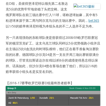
在D组，圣彼得堡泽尼特以领先第二名敦达
克5分的优势牢牢地坐稳了头把交椅。这支
俄罗斯球队在前三场比赛中打入11球，堪称进球如麻，其中有5
粒进球来源于第二周与阿尔克马尔的主场比赛中。因此，
bet365
以1/50的赔率将泽尼特视为本组头名的不二人选并不足为奇。
另一只表现强劲的东欧球队便是曾获得过2008/09欧罗巴联赛冠
军的顿涅茨克矿工。这支乌克兰球队同样以5分优势领跑小组并且
在主场以5比0血洗比利时球队根特，他们正在着手准备淘汰赛阶
段的比赛。德国球队沙尔克04是另一支在开局三场比赛斩获满分
的球队，尽管克拉斯诺达尔在I组以积6分的成绩使得悬念得以保
持。话虽如此，但沙尔克04曾在客场击败了他们，所以以1/6的
赔率获得小组头名是实至名归的。
【2016-17赛季欧罗巴联赛D组最终胜者赔率】