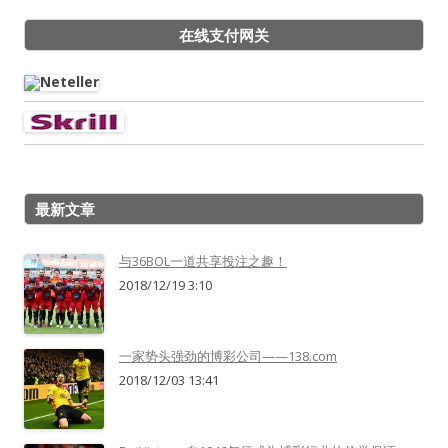
在线支付网关
最新文章
与36BOL一道共享投注之趣！
2018/12/19 3:10
一家势头强劲的博彩公司——138.com
2018/12/03 13:41